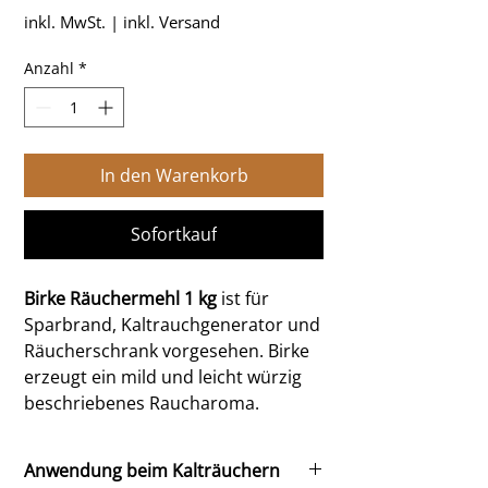
inkl. MwSt.
|
inkl. Versand
Anzahl
*
In den Warenkorb
Sofortkauf
Birke Räuchermehl 1 kg
ist für
Sparbrand, Kaltrauchgenerator und
Räucherschrank vorgesehen. Birke
erzeugt ein mild und leicht würzig
beschriebenes Raucharoma.
Aroma von Birke
Das Raucharoma ist mild und leicht
Anwendung beim Kalträuchern
würzig. Die wahrgenommene