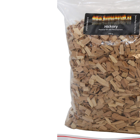
Räucherschrank vorgesehen u
offen brennen.
Lagerung
Die Sorten trocken lagern u
Entnahme wieder sorgfältig v