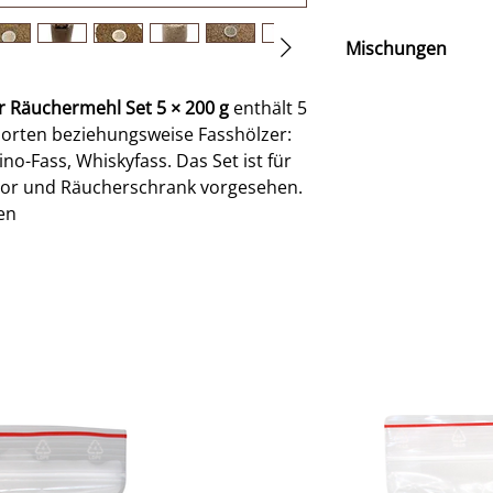
Mischungen
Buche + Whiskyfas
r Räuchermehl Set 5 × 200 g
enthält 5
→ Sanfte Basis, d
orten beziehungsweise Fasshölzer:
Rind, Wild, Käse
no-Fass, Whiskyfass. Das Set ist für
Hickory + Cognacf
tor und Räucherschrank vorgesehen.
→ Kräftiger Rauch
en
Pulled Pork, Brisk
 Brandyfass, Fino-Fass, Whiskyfass.
Fino-Fassholz + Ki
 Die Sorten können einzeln verwendet
→ Leichte Süße m
chmack kombiniert werden.
zu Fisch oder hel
en unterschiedliche Raucharomen
Bitte beachten Si
sität hängt von Holzsorte, Menge,
Mischverhältniss
Räucherdauer ab. Für den Einstieg
Es empfiehlt sich,
ltende Dosierung.
experimentieren,
-Sets
und Ihr Räuchergu
rbrand, Kaltrauchgenerator oder