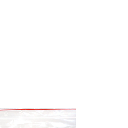
sholz (2:1)
ezente Whisky-Note – gut für
assholz (1:1)
, runder Abgang – ideal für
et
rschholz (1:2)
it nussigem Akzent – super
lem Fleisch
e, dass die genannten
e als Ausgangspunkt dienen.
 mit den Anteilen zu
 um das für Ihren Geschmack
t optimale Aroma zu finden.​
Neu