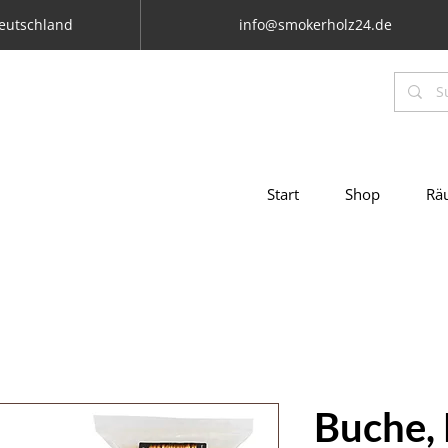
Deutschland
info@smokerholz24.de
Start
Shop
Rä
Buche, 