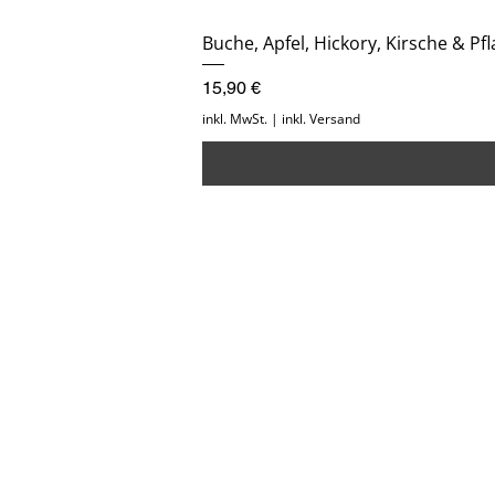
Buche, Apfel, Hickory, Kirsche & P
Preis
15,90 €
inkl. MwSt.
|
inkl. Versand
Kontakt
Dir
Anmeldung
+49 176 438 177 95
info@smokerholz24.de
57080 Siegen, Deutschland